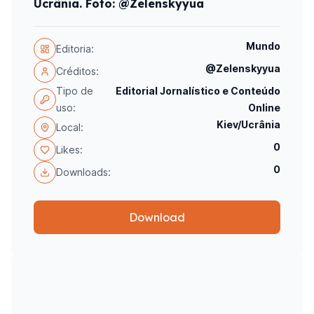
Ucrânia. Foto: @Zelenskyyua
Mundo
Editoria:
@Zelenskyyua
Créditos:
Tipo de
Editorial Jornalístico e Conteúdo
uso:
Online
Kiev/Ucrânia
Local:
0
Likes:
0
Downloads:
Download