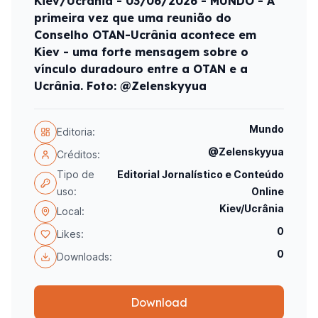
Kiev/Ucrânia - 03/06/2026 - MUNDO - A
primeira vez que uma reunião do
Conselho OTAN-Ucrânia acontece em
Kiev - uma forte mensagem sobre o
vínculo duradouro entre a OTAN e a
Ucrânia. Foto: @Zelenskyyua
Mundo
Editoria:
@Zelenskyyua
Créditos:
Tipo de
Editorial Jornalístico e Conteúdo
uso:
Online
Kiev/Ucrânia
Local:
0
Likes:
0
Downloads:
Download