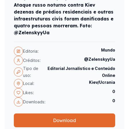
Ataque russo noturno contra Kiev
dezenas de prédios residenciais e outras
infraestruturas civis foram danificadas e
quatro pessoas morreram. Foto:
@ZelenskyyUa
Mundo
Editoria:
@ZelenskyyUa
Créditos:
Tipo de
Editorial Jornalístico e Conteúdo
uso:
Online
Kiev/Ucrania
Local:
0
Likes:
0
Downloads:
Download