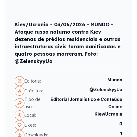
Kiev/Ucrania - 03/06/2026 - MUNDO -
Ataque russo noturno contra Kiev
dezenas de prédios residenciais e outras
infraestruturas civis foram danificadas e
quatro pessoas morreram. Foto:
@ZelenskyyUa
Mundo
Editoria:
@ZelenskyyUa
Créditos:
Tipo de
Editorial Jornalístico e Conteúdo
uso:
Online
Kiev/Ucrania
Local:
0
Likes:
1
Downloads: