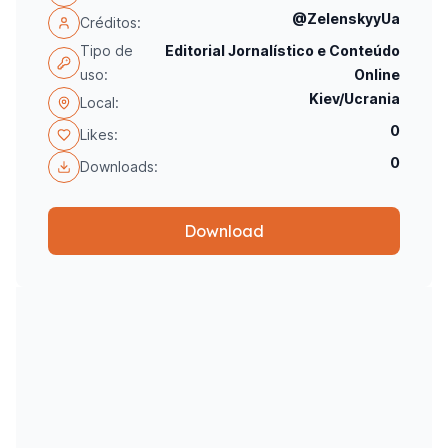
@ZelenskyyUa
Créditos:
Tipo de
Editorial Jornalístico e Conteúdo
uso:
Online
Kiev/Ucrania
Local:
0
Likes:
0
Downloads:
Download