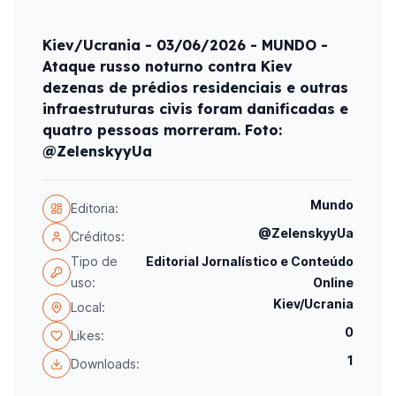
Kiev/Ucrania - 03/06/2026 - MUNDO -
Ataque russo noturno contra Kiev
dezenas de prédios residenciais e outras
infraestruturas civis foram danificadas e
quatro pessoas morreram. Foto:
@ZelenskyyUa
Mundo
Editoria:
@ZelenskyyUa
Créditos:
Tipo de
Editorial Jornalístico e Conteúdo
uso:
Online
Kiev/Ucrania
Local:
0
Likes:
1
Downloads: