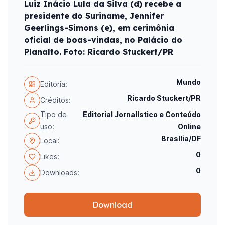
Luiz Inácio Lula da Silva (d) recebe a
presidente do Suriname, Jennifer
Geerlings-Simons (e), em cerimônia
oficial de boas-vindas, no Palácio do
Planalto. Foto: Ricardo Stuckert/PR
Mundo
Editoria:
Ricardo Stuckert/PR
Créditos:
Tipo de
Editorial Jornalístico e Conteúdo
uso:
Online
Brasília/DF
Local:
0
Likes:
0
Downloads:
Download