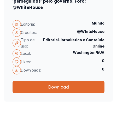
'perseguidas' pelo governo. Foto:
@WhiteHouse
Mundo
Editoria:
@WhiteHouse
Créditos:
Tipo de
Editorial Jornalístico e Conteúdo
uso:
Online
Washington/EUA
Local:
0
Likes:
0
Downloads:
Download