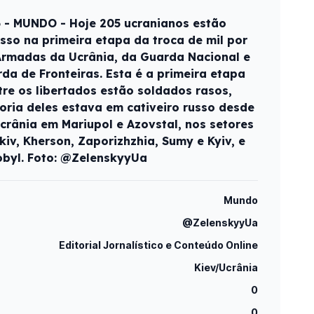
6 - MUNDO - Hoje 205 ucranianos estão
sso na primeira etapa da troca de mil por
Armadas da Ucrânia, da Guarda Nacional e
da de Fronteiras. Esta é a primeira etapa
ntre os libertados estão soldados rasos,
ioria deles estava em cativeiro russo desde
crânia em Mariupol e Azovstal, nos setores
iv, Kherson, Zaporizhzhia, Sumy e Kyiv, e
obyl. Foto: @ZelenskyyUa
Mundo
@ZelenskyyUa
Editorial Jornalístico e Conteúdo Online
Kiev/Ucrânia
0
0