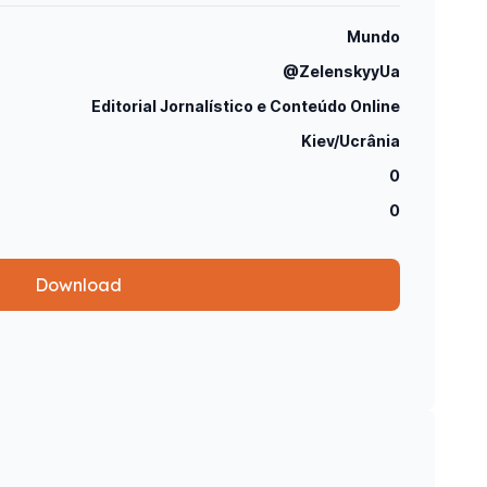
Mundo
@ZelenskyyUa
Editorial Jornalístico e Conteúdo Online
Kiev/Ucrânia
0
0
Download