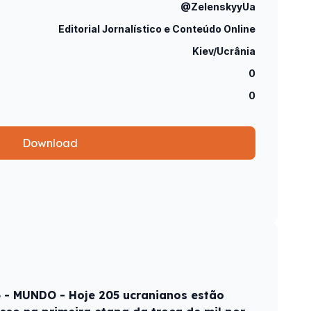
@ZelenskyyUa
Editorial Jornalístico e Conteúdo Online
Kiev/Ucrânia
0
0
Download
6 - MUNDO - Hoje 205 ucranianos estão