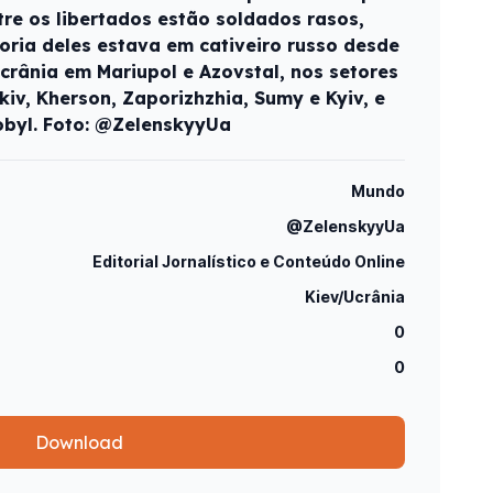
ntre os libertados estão soldados rasos,
ioria deles estava em cativeiro russo desde
crânia em Mariupol e Azovstal, nos setores
iv, Kherson, Zaporizhzhia, Sumy e Kyiv, e
obyl. Foto: @ZelenskyyUa
Mundo
@ZelenskyyUa
Editorial Jornalístico e Conteúdo Online
Kiev/Ucrânia
0
0
Download