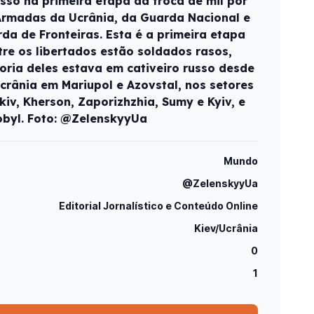
sso na primeira etapa da troca de mil por
Armadas da Ucrânia, da Guarda Nacional e
da de Fronteiras. Esta é a primeira etapa
ntre os libertados estão soldados rasos,
ioria deles estava em cativeiro russo desde
crânia em Mariupol e Azovstal, nos setores
iv, Kherson, Zaporizhzhia, Sumy e Kyiv, e
obyl. Foto: @ZelenskyyUa
Mundo
@ZelenskyyUa
Editorial Jornalístico e Conteúdo Online
Kiev/Ucrânia
0
1