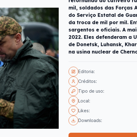
retornando do cativeiro ru
mil, soldados das Forças 
do Serviço Estatal de Guar
da troca de mil por mil. E
sargentos e oficiais. A ma
2022. Eles defenderam a U
de Donetsk, Luhansk, Khark
na usina nuclear de Chern
Editoria:
Créditos:
Tipo de uso:
Local:
Likes:
Downloads: