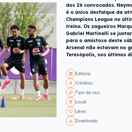
dos 26 convocados. Neymar
é o único desfalque da ati
Champions League no últi
treino. Os zagueiros Marq
Gabriel Martinelli se junt
para o amistoso deste sáb
Arsenal não estavam no g
Teresópolis, nos últimos d
Editoria:
Créditos:
Tipo de uso:
Local:
Likes:
Downloads: