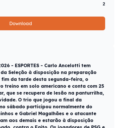
2
Download
026 - ESPORTES - Carlo Ancelotti tem
 da Seleção à disposição na preparação
fim da tarde desta segunda-feira, o
o treino em solo americano e conta com 25
, que se recupera de lesão na panturrilha,
vidade. O trio que jogou a final da
mo sábado participou normalmente do
uinhos e Gabriel Magalhães e o atacante
aram aos demais e estarão à disposição
ado, contra o Egito. Os jogadores de PSG e