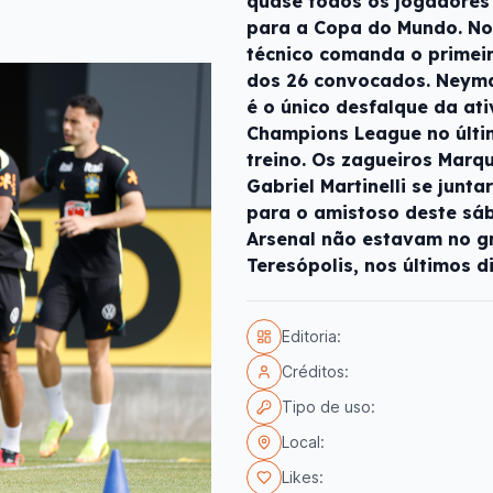
quase todos os jogadores
para a Copa do Mundo. No 
técnico comanda o primeir
dos 26 convocados. Neymar
é o único desfalque da ati
Champions League no últi
treino. Os zagueiros Marq
Gabriel Martinelli se junt
para o amistoso deste sáb
Arsenal não estavam no g
Teresópolis, nos últimos d
Editoria:
Créditos:
Tipo de uso:
Local:
Likes: