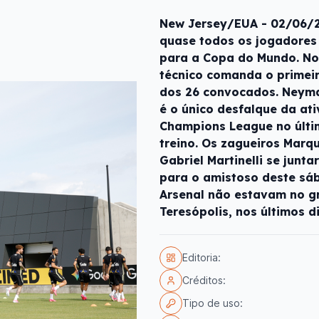
New Jersey/EUA - 02/06/2
quase todos os jogadores
para a Copa do Mundo. No 
técnico comanda o primeir
dos 26 convocados. Neymar
é o único desfalque da ati
Champions League no últi
treino. Os zagueiros Marq
Gabriel Martinelli se junt
para o amistoso deste sáb
Arsenal não estavam no g
Teresópolis, nos últimos d
Editoria:
Créditos:
Tipo de uso: