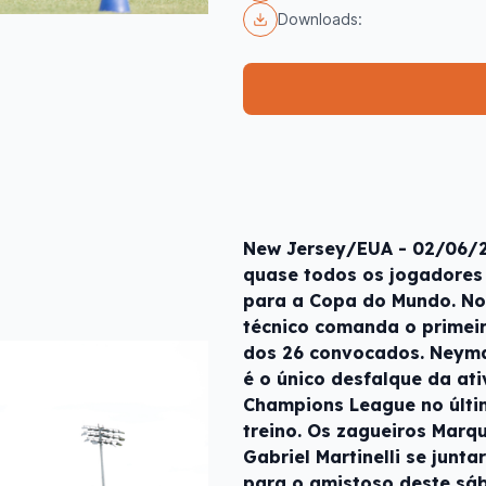
Downloads:
New Jersey/EUA - 02/06/2
quase todos os jogadores
para a Copa do Mundo. No 
técnico comanda o primeir
dos 26 convocados. Neymar
é o único desfalque da ati
Champions League no últi
treino. Os zagueiros Marq
Gabriel Martinelli se junt
para o amistoso deste sáb