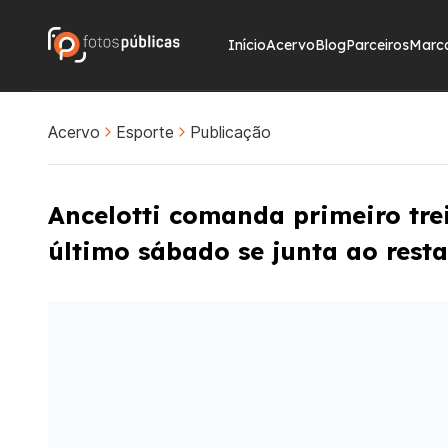
Início
Acervo
Blog
Parceiros
Marc
Acervo
Esporte
Publicação
Ancelotti comanda primeiro tre
último sábado se junta ao rest