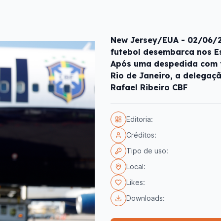
New Jersey/EUA - 02/06/20
futebol desembarca nos E
Após uma despedida com fe
Rio de Janeiro, a delegaç
Rafael Ribeiro CBF
Editoria:
Créditos:
Tipo de uso:
Local:
Likes:
Downloads: