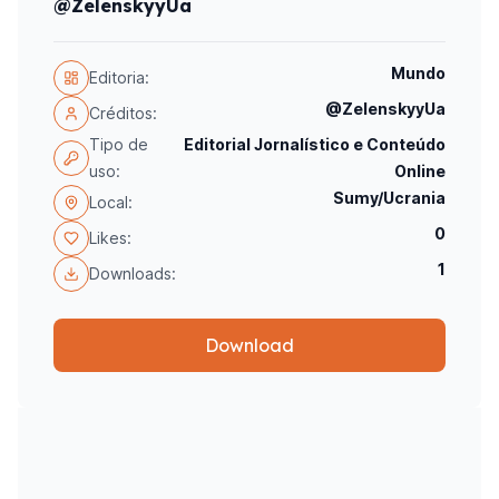
@ZelenskyyUa
Mundo
Editoria:
@ZelenskyyUa
Créditos:
Tipo de
Editorial Jornalístico e Conteúdo
uso:
Online
Sumy/Ucrania
Local:
0
Likes:
1
Downloads:
Download