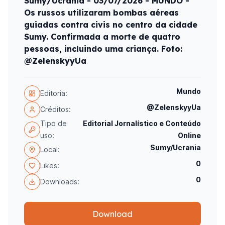
Sumy/Ucrania - 03/07/2026 - MUNDO -
Os russos utilizaram bombas aéreas
guiadas contra civis no centro da cidade
Sumy. Confirmada a morte de quatro
pessoas, incluindo uma criança. Foto:
@ZelenskyyUa
Mundo
Editoria:
@ZelenskyyUa
Créditos:
Tipo de
Editorial Jornalístico e Conteúdo
uso:
Online
Sumy/Ucrania
Local:
0
Likes:
0
Downloads:
Download