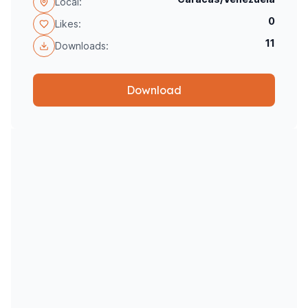
Local:
0
Likes:
11
Downloads:
Download