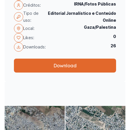
IRNA/Fotos Públicas
Créditos:
Tipo de
Editorial Jornalístico e Conteúdo
uso:
Online
Gaza/Palestina
Local:
0
Likes:
26
Downloads:
Download