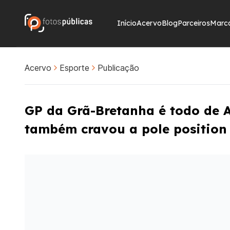
Início
Acervo
Blog
Parceiros
Marc
Acervo
Esporte
Publicação
GP da Grã-Bretanha é todo de An
também cravou a pole position