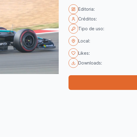
Editoria:
Créditos:
Tipo de uso:
Local:
Likes:
Downloads: