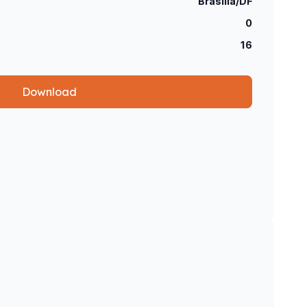
Brasília/DF
0
16
Download