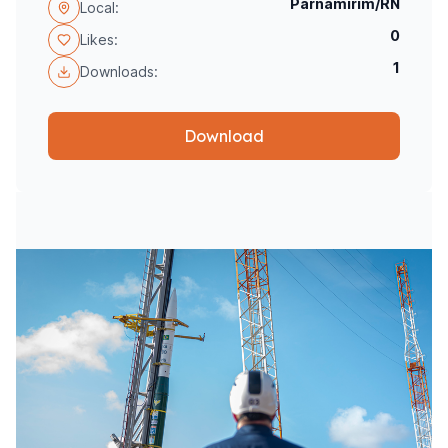
Parnamirim/RN
Local:
0
Likes:
1
Downloads:
Download