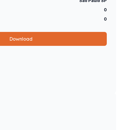
São Paulo SP
0
0
Download