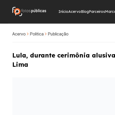
Início
Acervo
Blog
Parceiros
Marc
Acervo
Politica
Publicação
Lula, durante cerimônia alusiv
Lima