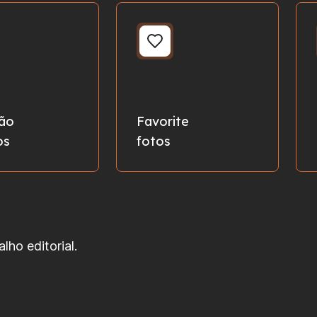
hão
Favorite
os
fotos
ho editorial.