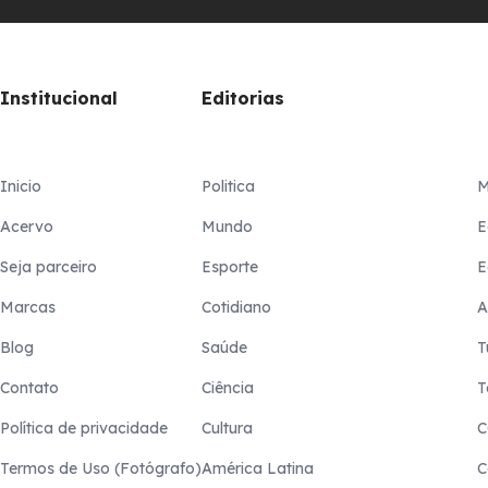
Institucional
Editorias
Inicio
Politica
M
Acervo
Mundo
E
Seja parceiro
Esporte
E
Marcas
Cotidiano
A
Blog
Saúde
T
Contato
Ciência
T
Política de privacidade
Cultura
C
Termos de Uso (Fotógrafo)
América Latina
C