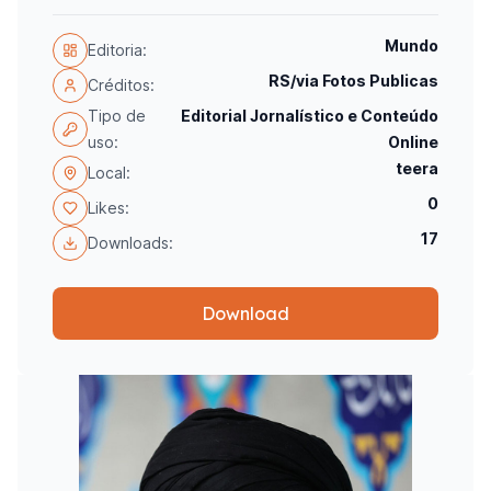
Mundo
Editoria:
RS/via Fotos Publicas
Créditos:
Tipo de
Editorial Jornalístico e Conteúdo
uso:
Online
teera
Local:
0
Likes:
17
Downloads:
Download