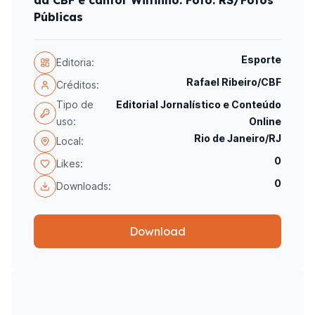
da CBF e cantor Wiltinho. Foto: RS/Fotos
Públicas
Esporte
Editoria:
Rafael Ribeiro/CBF
Créditos:
Tipo de
Editorial Jornalístico e Conteúdo
uso:
Online
Rio de Janeiro/RJ
Local:
0
Likes:
0
Downloads:
Download