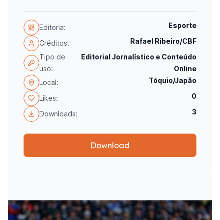
Esporte
Editoria:
Rafael Ribeiro/CBF
Créditos:
Tipo de
Editorial Jornalístico e Conteúdo
uso:
Online
Tóquio/Japão
Local:
0
Likes:
3
Downloads:
Download