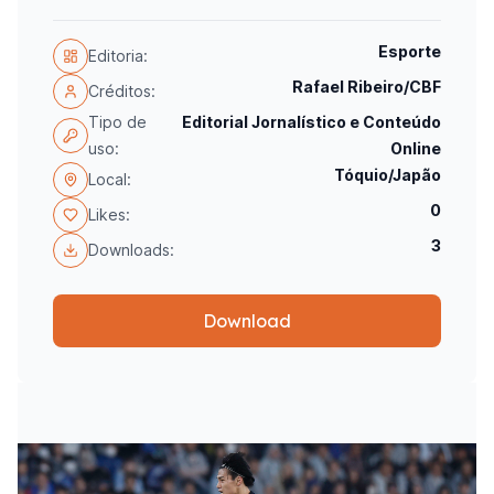
Esporte
Editoria:
Rafael Ribeiro/CBF
Créditos:
Tipo de
Editorial Jornalístico e Conteúdo
uso:
Online
Tóquio/Japão
Local:
0
Likes:
3
Downloads:
Download