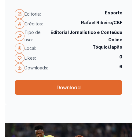
Esporte
Editoria:
Rafael Ribeiro/CBF
Créditos:
Tipo de
Editorial Jornalístico e Conteúdo
uso:
Online
Tóquio/Japão
Local:
0
Likes:
6
Downloads:
Download