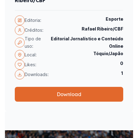
Ribeiro/CBF
Esporte
Editoria:
Rafael Ribeiro/CBF
Créditos:
Tipo de
Editorial Jornalístico e Conteúdo
uso:
Online
Tóquio/Japão
Local:
0
Likes:
1
Downloads:
Download