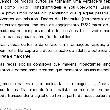
ivemos, os vídeos curtos se tornaram uma verdadeira fe
as como TikTok, Instagram/Reels e YouTube/Shorts. Ess
e produzimos conteúdo, permitindo que qualquer pessoa
olventes em minutos. Dados da Hootsuite (ferramenta de
eos curtos geram uma taxa de engajamento 135% maior do q
 mudança no comportamento dos usuários tem levado marca
ato para capturar a atenção do público.
dos vídeos curtos e da ênfase em informações rápidas, 
m feita. Ela captura a determinação do atleta, a potência 
reta e marcante.
nas redes sociais comprova que imagens impactantes ain
mentos e comentários mostram que momentos visuais memorá
 mesmo na era digital acelerada, uma imagem significativ
 duradouras. Trabalhos de fotojornalistas, como o de Jerome 
de transcender o digital e se tornar parte da nossa cultura p
riel Menezes/2015