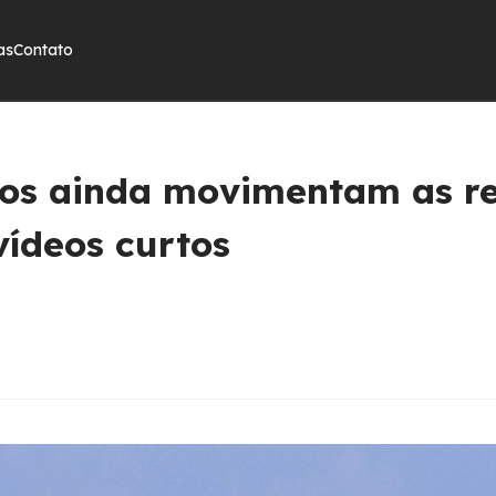
as
Contato
tos ainda movimentam as re
vídeos curtos