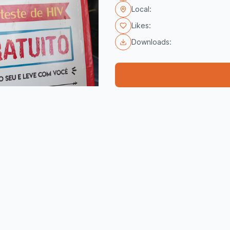
Local:
Likes:
Downloads: