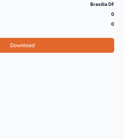
Brasilia DF
0
0
Download