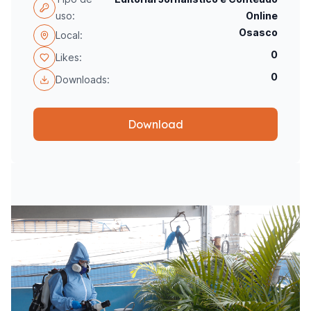
uso:
Online
Osasco
Local:
0
Likes:
0
Downloads:
Download