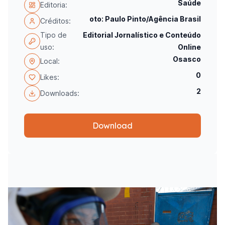
Saúde
Editoria:
oto: Paulo Pinto/Agência Brasil
Créditos:
Tipo de
Editorial Jornalístico e Conteúdo
uso:
Online
Osasco
Local:
0
Likes:
2
Downloads:
Download