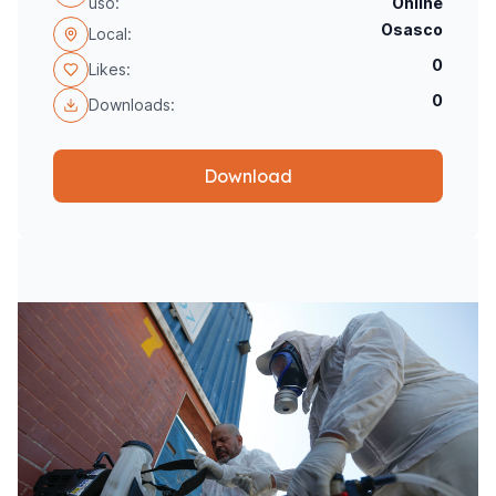
uso:
Online
Osasco
Local:
0
Likes:
0
Downloads:
Download