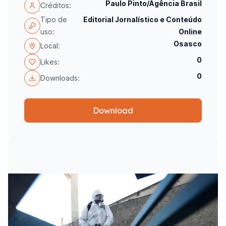
Paulo Pinto/Agência Brasil
Créditos:
Tipo de
Editorial Jornalístico e Conteúdo
uso:
Online
Osasco
Local:
0
Likes:
0
Downloads:
Download