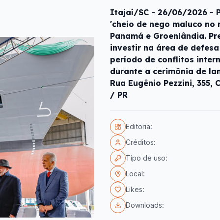
Itajaí/SC - 26/06/2026 - 
'cheio de nego maluco no
Panamá e Groenlândia. Pr
investir na área de defes
período de conflitos inter
durante a cerimônia de la
Rua Eugênio Pezzini, 355, C
/ PR
Editoria:
Créditos:
Tipo de uso:
Local:
Likes:
Downloads: