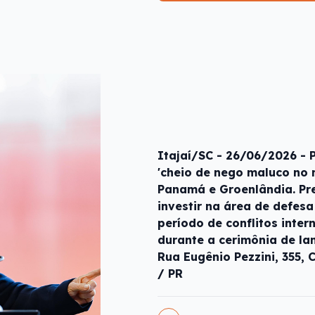
Itajaí/SC - 26/06/2026 - 
'cheio de nego maluco no
Panamá e Groenlândia. Pr
investir na área de defes
período de conflitos inter
durante a cerimônia de la
Rua Eugênio Pezzini, 355, C
/ PR