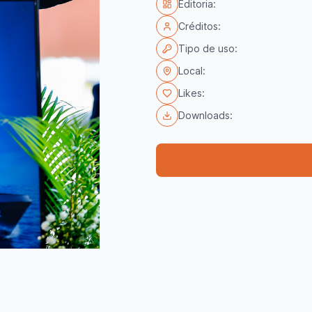
Editoria:
Créditos:
Tipo de uso:
Local:
Likes:
Downloads: