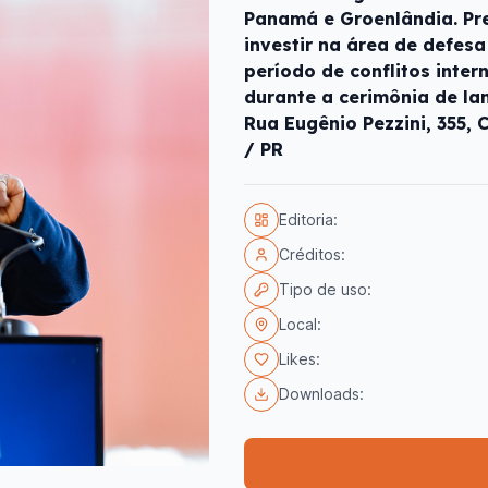
Panamá e Groenlândia. Pr
investir na área de defes
período de conflitos inter
durante a cerimônia de la
Rua Eugênio Pezzini, 355, C
/ PR
Editoria:
Créditos:
Tipo de uso:
Local:
Likes:
Downloads: