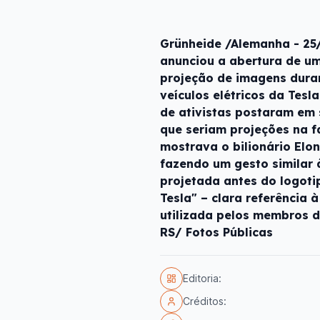
Grünheide /Alemanha - 25/
anunciou a abertura de um
projeção de imagens duran
veículos elétricos da Tes
de ativistas postaram em
que seriam projeções na 
mostrava o bilionário Elo
fazendo um gesto similar 
projetada antes do logotip
Tesla" – clara referência à
utilizada pelos membros d
RS/ Fotos Públicas
Editoria:
Créditos: