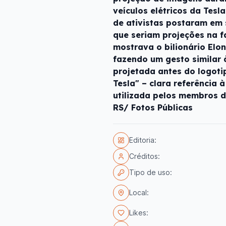
veículos elétricos da Tes
de ativistas postaram em
que seriam projeções na 
mostrava o bilionário Elo
fazendo um gesto similar 
projetada antes do logotip
Tesla" – clara referência à
utilizada pelos membros d
RS/ Fotos Públicas
Editoria:
Créditos:
Tipo de uso:
Local:
Likes: