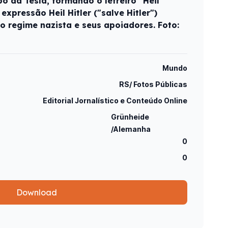
o da Tesla, formando o letreiro "Heil
 expressão Heil Hitler ("salve Hitler")
o regime nazista e seus apoiadores. Foto:
Mundo
RS/ Fotos Públicas
Editorial Jornalístico e Conteúdo Online
Grünheide
/Alemanha
0
0
Download