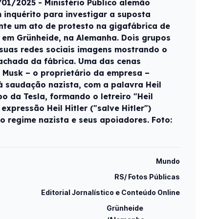
01/2025 - Ministério Público alemão
 inquérito para investigar a suposta
te um ato de protesto na gigafábrica de
la em Grünheide, na Alemanha. Dois grupos
 suas redes sociais imagens mostrando o
fachada da fábrica. Uma das cenas
n Musk – o proprietário da empresa –
à saudação nazista, com a palavra Heil
o da Tesla, formando o letreiro "Heil
 expressão Heil Hitler ("salve Hitler")
o regime nazista e seus apoiadores. Foto:
Mundo
RS/ Fotos Públicas
Editorial Jornalístico e Conteúdo Online
Grünheide