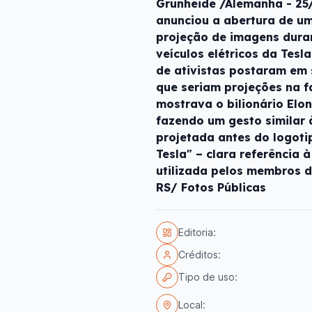
Grünheide /Alemanha - 25/
anunciou a abertura de um
projeção de imagens duran
veículos elétricos da Tes
de ativistas postaram em
que seriam projeções na 
mostrava o bilionário Elo
fazendo um gesto similar 
projetada antes do logotip
Tesla" – clara referência à
utilizada pelos membros d
RS/ Fotos Públicas
Editoria:
Créditos:
Tipo de uso:
Local: