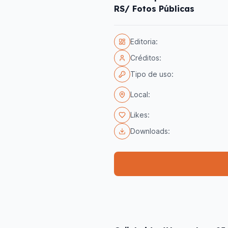
RS/ Fotos Públicas
Editoria:
Créditos:
Tipo de uso:
Local:
Likes:
Downloads: