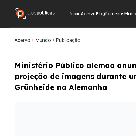
Início
Acervo
Blog
Parceiros
Marc
Acervo
Mundo
Publicação
Ministério Público alemão anun
projeção de imagens durante um
Grünheide na Alemanha