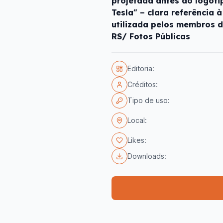
projetada antes do logotip
Tesla" – clara referência à
utilizada pelos membros d
RS/ Fotos Públicas
Editoria:
Créditos:
Tipo de uso:
Local:
Likes:
Downloads: