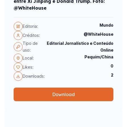
entre Xi Jinping e Donald Trump. Foto:
@WhiteHouse
Mundo
Editoria:
@WhiteHouse
Créditos:
Tipo de
Editorial Jornalístico e Conteúdo
uso:
Online
Pequim/China
Local:
0
Likes:
2
Downloads:
Download