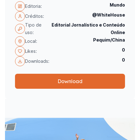
Mundo
Editoria:
@WhiteHouse
Créditos:
Tipo de
Editorial Jornalístico e Conteúdo
uso:
Online
Pequim/China
Local:
0
Likes:
0
Downloads:
Download