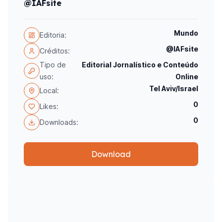
@IAFsite
Mundo
Editoria:
@IAFsite
Créditos:
Tipo de
Editorial Jornalístico e Conteúdo
uso:
Online
Tel Aviv/Israel
Local:
0
Likes:
0
Downloads:
Download