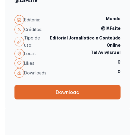
@IAFsite
Mundo
Editoria:
@IAFsite
Créditos:
Tipo de
Editorial Jornalístico e Conteúdo
uso:
Online
Tel Aviv/Israel
Local:
0
Likes:
0
Downloads:
Download