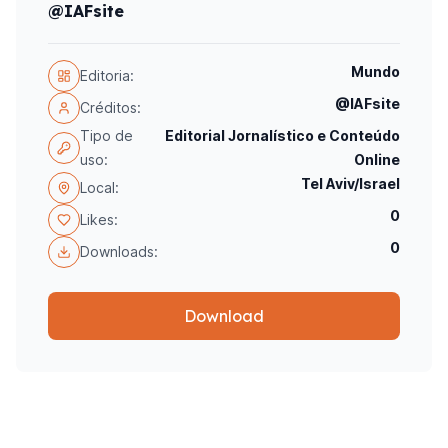
@IAFsite
Mundo
Editoria:
@IAFsite
Créditos:
Tipo de
Editorial Jornalístico e Conteúdo
uso:
Online
Tel Aviv/Israel
Local:
0
Likes:
0
Downloads:
Download