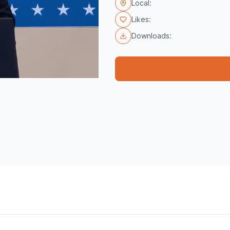
Local:
Likes:
Downloads: