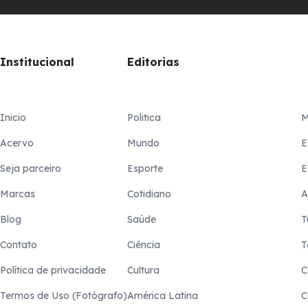
Institucional
Editorias
Inicio
Politica
M
Acervo
Mundo
E
Seja parceiro
Esporte
E
Marcas
Cotidiano
A
Blog
Saúde
T
Contato
Ciência
T
Política de privacidade
Cultura
C
Termos de Uso (Fotógrafo)
América Latina
C