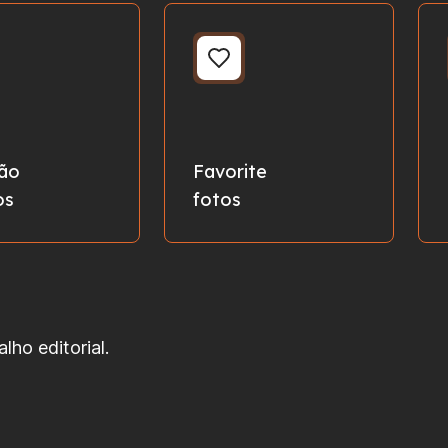
hão
Favorite
os
fotos
ho editorial.