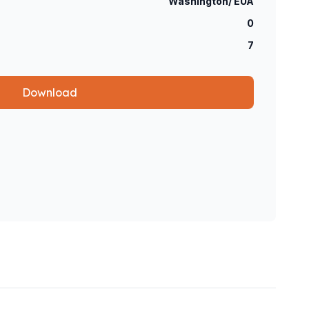
Washington/ EUA
0
7
Download