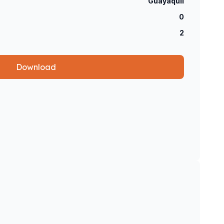
Guayaquil
0
2
Download