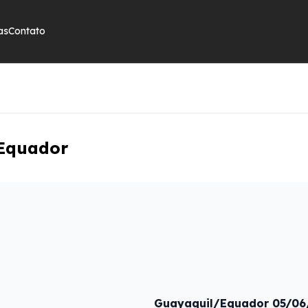
as
Contato
 Equador
Guayaquil/Equador 05/06/