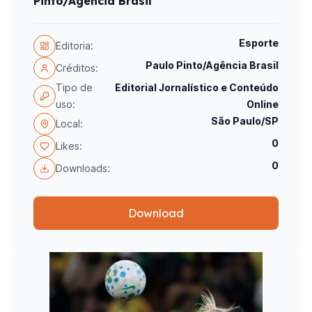
Pinto/Agencia Brasil
Esporte
Editoria:
Paulo Pinto/Agência Brasil
Créditos:
Tipo de
Editorial Jornalístico e Conteúdo
uso:
Online
São Paulo/SP
Local:
0
Likes:
0
Downloads:
Download