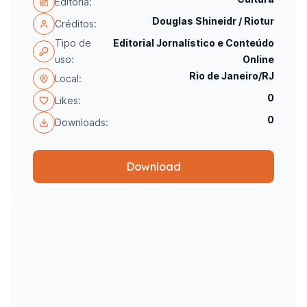
Editoria:
Douglas Shineidr / Riotur
Créditos:
Tipo de
Editorial Jornalístico e Conteúdo
uso:
Online
Rio de Janeiro/RJ
Local:
0
Likes:
0
Downloads:
Download