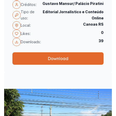
Gustavo Mansur/ Palácio Piratini
Créditos:
Tipo de
Editorial Jornalístico e Conteúdo
uso:
Online
Canoas RS
Local:
0
Likes:
39
Downloads:
Download